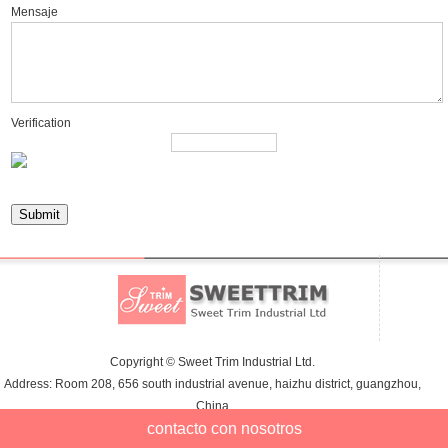
Mensaje
Verification
Copyright © Sweet Trim Industrial Ltd.
Address: Room 208, 656 south industrial avenue, haizhu district, guangzhou,
China
contacto con nosotros
Tel:+86-20-89103009 E-mail:info@sweetstrass.com
51La