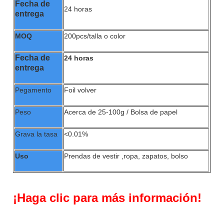
Fecha de
24 horas
entrega
MOQ
200pcs/talla o color
Fecha de
24 horas
entrega
Pegamento
Foil volver
Peso
Acerca de 25-100g / Bolsa de papel
Grava la tasa
<0.01%
Uso
Prendas de vestir ,
ropa, zapatos, bolso
¡
Haga clic para más información!